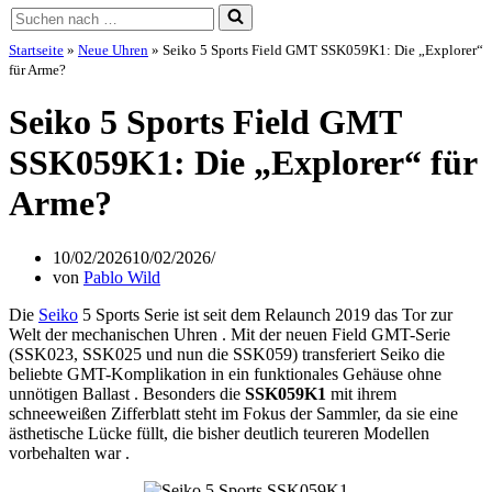
Suchen
nach …
Startseite
»
Neue Uhren
»
Seiko 5 Sports Field GMT SSK059K1: Die „Explorer“
für Arme?
Seiko 5 Sports Field GMT
SSK059K1: Die „Explorer“ für
Arme?
10/02/2026
10/02/2026
von
Pablo Wild
Die
Seiko
5 Sports Serie ist seit dem Relaunch 2019 das Tor zur
Welt der mechanischen Uhren . Mit der neuen Field GMT-Serie
(SSK023, SSK025 und nun die SSK059) transferiert Seiko die
beliebte GMT-Komplikation in ein funktionales Gehäuse ohne
unnötigen Ballast . Besonders die
SSK059K1
mit ihrem
schneeweißen Zifferblatt steht im Fokus der Sammler, da sie eine
ästhetische Lücke füllt, die bisher deutlich teureren Modellen
vorbehalten war .